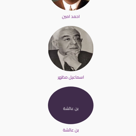
احمد امين
اسماعيل مظهر
بن عائشة
بن عائشة