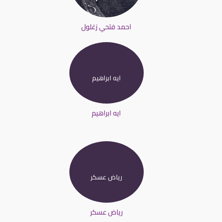
احمد فتحي زغلول
ايه ابراهيم
ايه ابراهيم
رياض عسكر
رياض عسكر