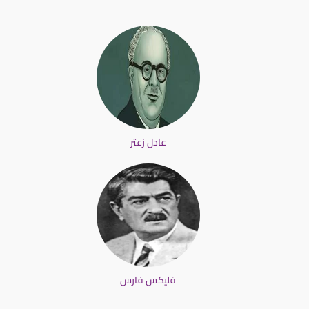
عادل زعتر
فليكس فارس