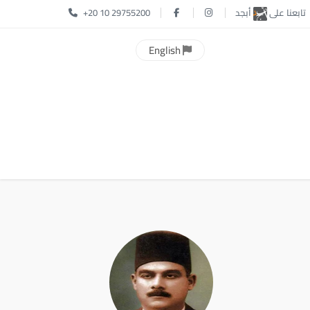
تابعنا على
أبجد
+20 10 29755200
English