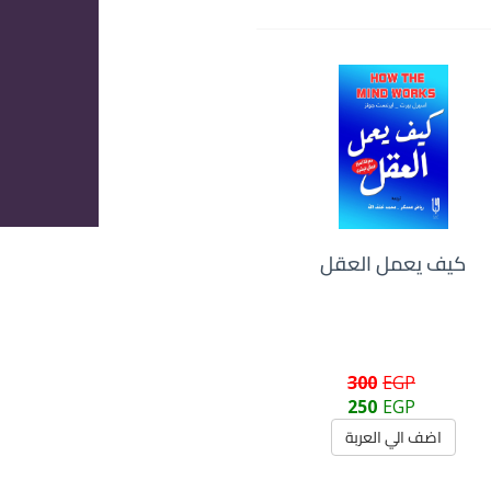
كيف يعمل العقل
300
EGP
250
EGP
اضف الي العربة