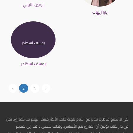
نرمين التوني
يارا ايهاب
يوسف اسكندر
يوسف اسكندر
‹
1
›
2
كي لا نصبح ظاهرة تندثر مع الأيام تلهث خلف الأكثر مبيعًا، نهتم بك كقارئ. نحن
في دار كتاب نؤمن أن القارئ هو الأساس، ولذلك نسعى دائمًا إلى تقديم