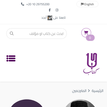
+20 10 29755200
English
تابعنا على
أبجد
0
الرئيسية
المترجمين