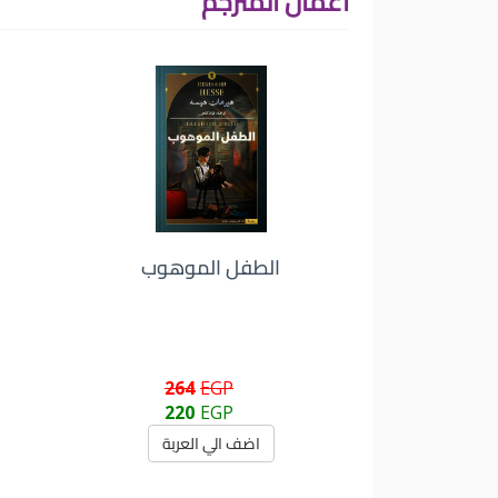
أعمال المترجم
الطفل الموهوب
264
EGP
220
EGP
اضف الي العربة