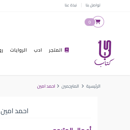
تواصل بنا
نبذة عنا
0
المتجر
ادب
الروايات
رو
الرئيسية
المترجمين
احمد امين
احمد امين