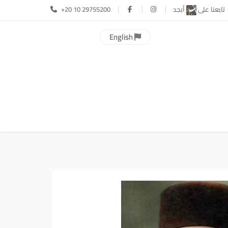
تابعنا على
أبجد
+20 10 29755200
English