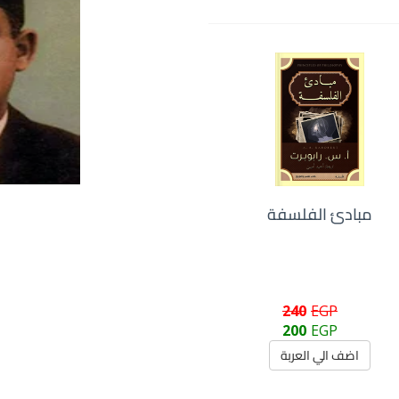
مبادئ الفلسفة
240
EGP
200
EGP
اضف الي العربة