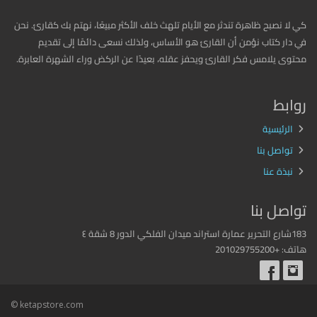
كي لا نصبح ظاهرة تندثر مع الأيام تلهث خلف الأكثر مبيعًا، نهتم بك كقارئ. نحن
في دار كتاب نؤمن أن القارئ هو الأساس، ولذلك نسعى دائمًا إلى تقديم
محتوى يلامس فكر القارئ ويحفز عقله، بعيدًا عن الركض وراء الشهرة العابرة.
روابط
الرئيسية
تواصل بنا
نبذة عنا
تواصل بنا
183شارع التحرير عمارة استراند ميدان الفلكي الدور 8 شقة ٤
هاتف: +201029755200
© ketapstore.com