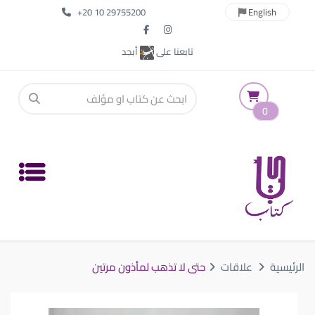
+20 10 29755200
English
تابعنا على
أبجد
0
الرئيسية
علاقات
حتى لا تذهب لمأذون مرتين