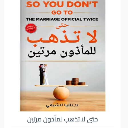
حتى لا تذهب لمأذون مرتين