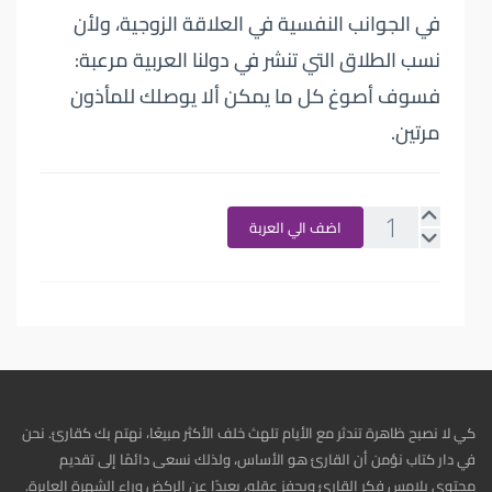
في الجوانب النفسية في العلاقة الزوجية، ولأن
نسب الطلاق التي تنشر في دولنا العربية مرعبة:
فسوف أصوغ كل ما يمكن ألا يوصلك للمأذون
مرتين.
اضف الي العربة
كي لا نصبح ظاهرة تندثر مع الأيام تلهث خلف الأكثر مبيعًا، نهتم بك كقارئ. نحن
في دار كتاب نؤمن أن القارئ هو الأساس، ولذلك نسعى دائمًا إلى تقديم
محتوى يلامس فكر القارئ ويحفز عقله، بعيدًا عن الركض وراء الشهرة العابرة.