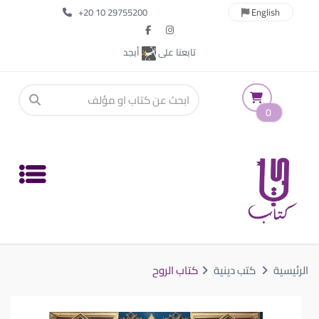
+20 10 29755200
English
تابعنا على
أبجد
0
الرئيسية
كتب دينية
كتاب الروح