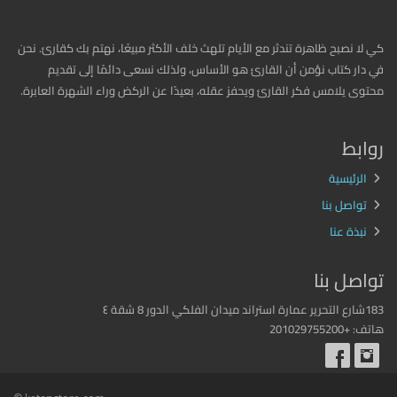
كي لا نصبح ظاهرة تندثر مع الأيام تلهث خلف الأكثر مبيعًا، نهتم بك كقارئ. نحن
في دار كتاب نؤمن أن القارئ هو الأساس، ولذلك نسعى دائمًا إلى تقديم
محتوى يلامس فكر القارئ ويحفز عقله، بعيدًا عن الركض وراء الشهرة العابرة.
روابط
الرئيسية
تواصل بنا
نبذة عنا
تواصل بنا
183شارع التحرير عمارة استراند ميدان الفلكي الدور 8 شقة ٤
هاتف: +201029755200