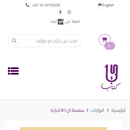
+20 10 29755200
English
تابعنا على
أبجد
0
الرئيسية
الروايات
سلسلة آن ( 8 اجزاء)