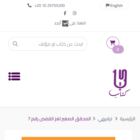
+20 10 29755200
English
تابعنا على
أبجد
0
الرئيسية
ترفيهي
المحقق الصغير لغز القفص رقم 7