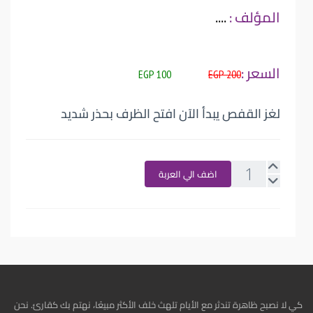
المؤلف :
....
السعر :
100 EGP
200 EGP
لغز القفص يبدأ الآن افتح الظرف بحذر شديد
اضف الي العربة
كي لا نصبح ظاهرة تندثر مع الأيام تلهث خلف الأكثر مبيعًا، نهتم بك كقارئ. نحن