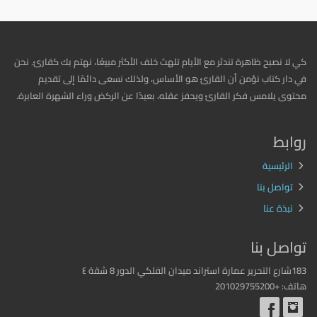
كي لا نصبح ظاهرة تندثر مع الأيام تلهث خلف الأكثر مبيعًا، نهتم بك كقارئ. نحن
في دار كتاب نؤمن أن القارئ هو الأساس، ولذلك نسعى دائمًا إلى تقديم
محتوى يلامس فكر القارئ ويحفز عقله، بعيدًا عن الركض وراء الشهرة العابرة.
روابط
الرئيسية
تواصل بنا
نبذة عنا
تواصل بنا
183شارع التحرير عمارة استراند ميدان الفلكي الدور 8 شقة ٤
هاتف: +201029755200