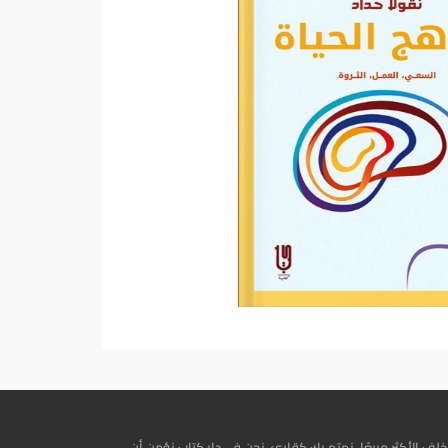
خلف الأكثر مبيعًا، نهتم بك كقارئ. نحن في دار كتاب نؤمن أن