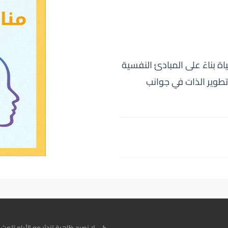
ة بناءً على المبادئ النفسية
تطوير الذات في جوانب
كي لا نصبح ظاهرة تندثر مع الأيام تلهث 