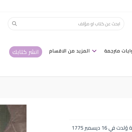
ايات مترجمة
المزيد من الاقسام
انشر كتابك
جين أوستن (Jane Austen) هي روائية إنجليزية وُلدت في 16 ديسمبر 1775