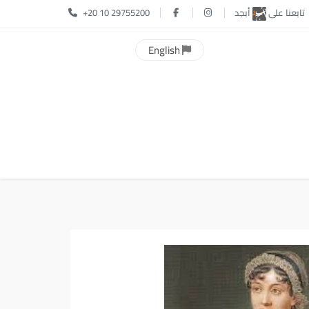
تابعنا على
أبجد
+20 10 29755200
English