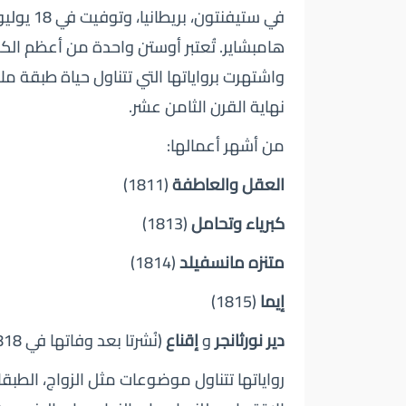
هامبشاير. تُعتبر أوستن واحدة من أعظم الكت
واشتهرت برواياتها التي تتناول حياة طبقة ملا
نهاية القرن الثامن عشر.
من أشهر أعمالها:
العقل والعاطفة
(1811)
كبرياء وتحامل
(1813)
متنزه مانسفيلد
(1814)
إيما
(1815)
دير نورثانجر
و
إقناع
(نُشرتا بعد وفاتها في 1818)
رواياتها تتناول موضوعات مثل الزواج، الطبقا