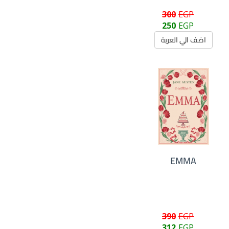
300
EGP
250
EGP
اضف الي العربة
EMMA
390
EGP
312
EGP